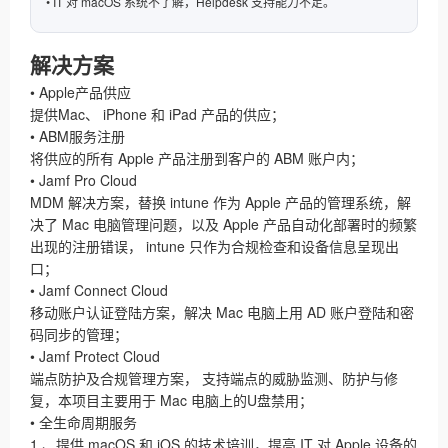
• IT 对 macOS 系统不了解，Helpdesk 支持能力不足。
解决⽅案
•
Apple
产品供应
提供
Mac
、
iPhone
和
iPad
产品的供应；
•
ABM
服务注册
将供应的所有
Apple
产品注册到客户的
ABM
账户内；
•
Jamf Pro Cloud
MDM
解决⽅案，替换
intune
作为
Apple
产品的管理系统，解
决了
Mac
电脑管理问题，以及
Apple
产品⾃动化部署时的频繁
出现的注册错误，
intune
只作为合规检查和设备信息呈现出
⼝；
•
Jamf Connect Cloud
移动账户认证登陆⽅案，解决
Mac
电脑上⽤
AD
账户登陆和密
码同步的管理；
•
Jamf Protect Cloud
端点防护及合规管理⽅案， ⽀持端点的威胁监测、防护与修
复，本项⽬主要⽤于
Mac
电脑上的
U
盘禁⽤；
•
全⽣命周期服务
1
、提供
macOS
和
iOS
的技术培训，提⾼
IT
对
Apple
设备的